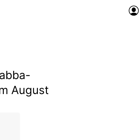
Anme
abba-
im August