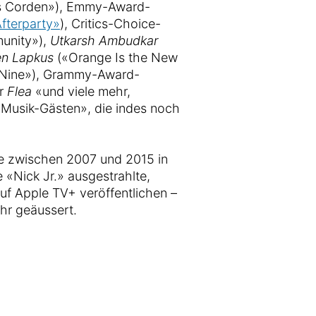
es Corden»), Emmy-Award-
fterparty»
), Critics-Choice-
unity»),
Utkarsh Ambudkar
en Lapkus
(«Orange Is the New
-Nine»), Grammy-Award-
er
Flea
«und viele mehr,
n Musik-Gästen», die indes noch
e zwischen 2007 und 2015 in
e «Nick Jr.» ausgestrahlte,
uf Apple TV+ veröffentlichen –
hr geäussert.