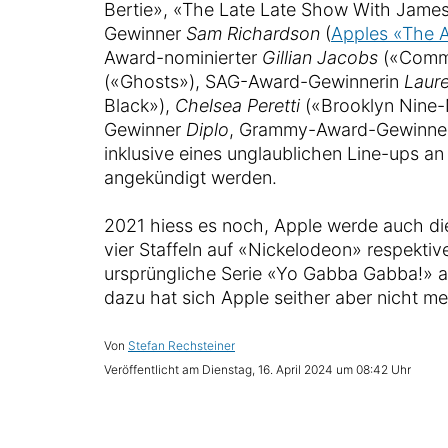
Bertie», «The Late Late Show With Jam
Gewinner
Sam Richardson
(
Apples «The A
Award-nominierter
Gillian Jacobs
(«Comm
(«Ghosts»), SAG-Award-Gewinnerin
Laur
Black»),
Chelsea Peretti
(«Brooklyn Nine
Gewinner
Diplo
, Grammy-Award-Gewinn
inklusive eines unglaublichen Line-ups a
angekündigt werden.
2021 hiess es noch, Apple werde auch di
vier Staffeln auf «Nickelodeon» respektiv
ursprüngliche Serie «Yo Gabba Gabba!» a
dazu hat sich Apple seither aber nicht me
Von
Stefan Rechsteiner
Veröffentlicht am
Dienstag, 16. April 2024 um 08:42 Uhr