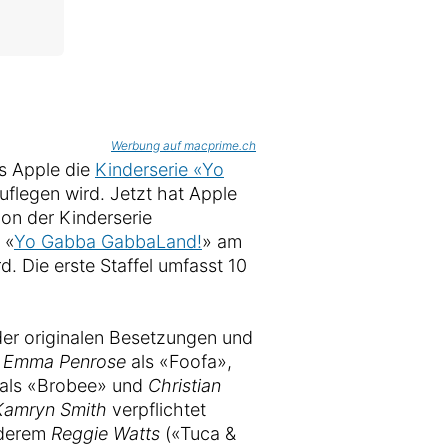
Werbung auf macprime.ch
ss Apple die
Kinderserie «Yo
uflegen wird. Jetzt hat Apple
ion der Kinderserie
 «
Yo Gabba GabbaLand!
» am
d. Die erste Staffel umfasst 10
 der originalen Besetzungen und
,
Emma Penrose
als «Foofa»,
als «Brobee» und
Christian
Kamryn Smith
verpflichtet
nderem
Reggie Watts
(«Tuca &