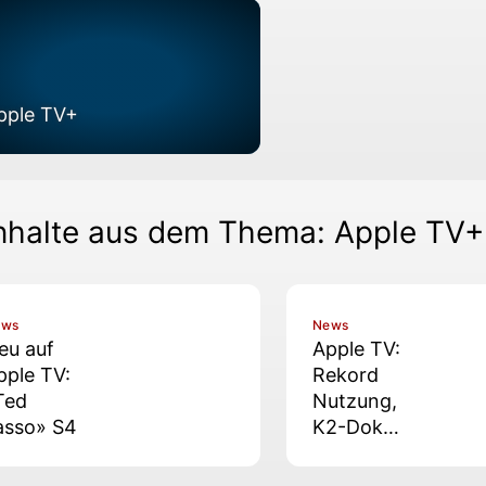
pple TV+
nhalte aus dem Thema: Apple TV+
ews
News
eu auf
Apple TV:
pple TV:
Rekord
Ted
Nutzung,
asso» S4
K2-Doku
im
Oktober,