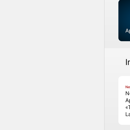
A
I
N
N
A
«
L