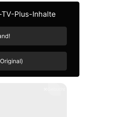
-TV-Plus-Inhalte
and!
riginal)
❌
Schliessen