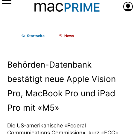
Menü
Anme
Start
seite
News
Behörden-Datenbank
bestätigt neue Apple Vision
Pro, MacBook Pro und iPad
Pro mit «M5»
Die US-amerikanische «Federal
Communications Commission», kurz «FCC»,