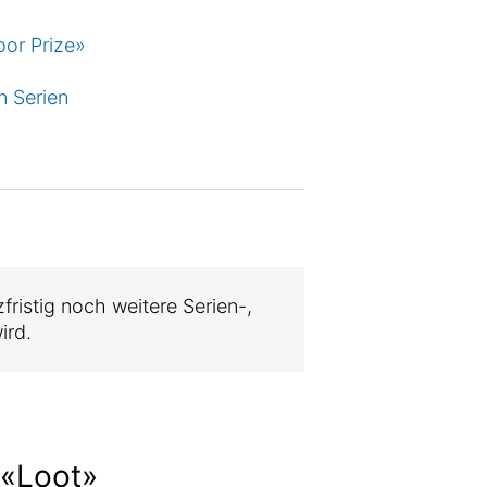
oor Prize»
n Serien
fristig noch weitere Serien-,
ird.
l «Loot»