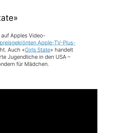
tate»
 auf Apples Video-
preisgekrönten Apple-TV-Plus-
cht. Auch «
Girls State
» handelt
rte Jugendliche in den USA –
sondern für Mädchen.