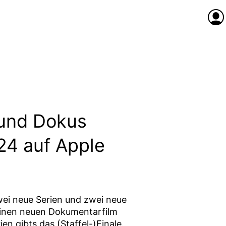
Anme
 und Dokus
24 auf Apple
ei neue Serien und zwei neue
 einen neuen Dokumentarfilm
ien gibts das (Staffel-)Finale.