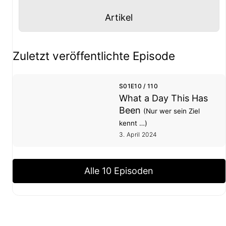
Panel mit
anzeigen
Artikel
Staffel- und Episoden-Übersicht
Zuletzt veröffentlichte Episode
S01E10 / 110
What a Day This Has
Been
(Nur wer sein Ziel
kennt …)
3. April 2024
Alle 10 Episoden