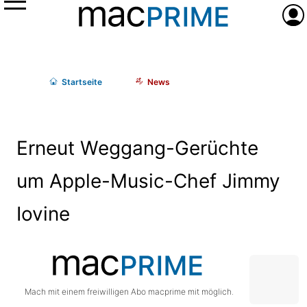
Menü
Anme
Start
seite
News
Erneut Weggang-Gerüchte
um Apple-Music-Chef Jimmy
Iovine
Mach mit einem freiwilligen Abo macprime mit möglich.