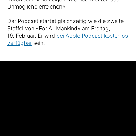
Unmögliche erreichen».
Der Podcast startet gleichzeitig wie die zweite
Staffel von «For All Mankind» am Freitag,
19. Februar. Er wird
bei Apple Podcast kostenlos
verfügbar
sein.