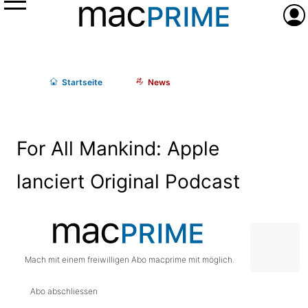
Menü
Anme
Start
seite
News
For All Mankind: Apple
lanciert Original Podcast
Mach mit einem freiwilligen Abo macprime mit möglich.
Abo abschliessen