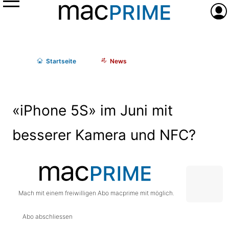
Menü
Anme
Start
seite
News
«iPhone 5S» im Juni mit
besserer Kamera und NFC?
Mach mit einem freiwilligen Abo macprime mit möglich.
Abo abschliessen