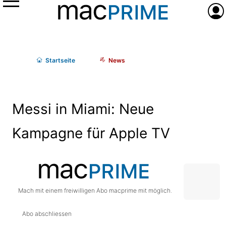
Menü
Anme
Start
seite
News
Messi in Miami: Neue
Kampagne für Apple TV
Mach mit einem freiwilligen Abo macprime mit möglich.
Abo abschliessen