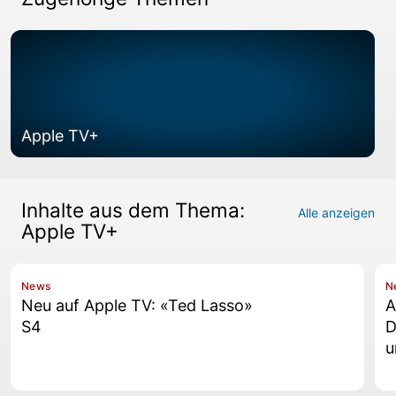
Apple TV+
Inhalte aus dem Thema:
Alle anzeigen
Apple TV+
News
N
Neu auf Apple TV: «Ted Lasso»
A
S4
D
u