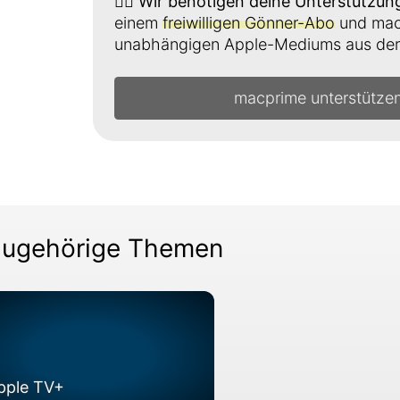
👉🏼
Wir benötigen deine Unterstützun
einem
freiwilligen Gönner-Abo
und mach
unabhängigen Apple-Mediums aus der 
macprime unterstütze
ugehörige Themen
pple TV+