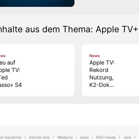
nhalte aus dem Thema: Apple TV+
ews
News
eu auf
Apple TV:
pple TV:
Rekord
Ted
Nutzung,
asso» S4
K2-Doku
im
Oktober,
SDCC-
Panels
und mehr
er macprime
Gönner-Abo
Werbung
Apps
RSS-Feeds
Jobs