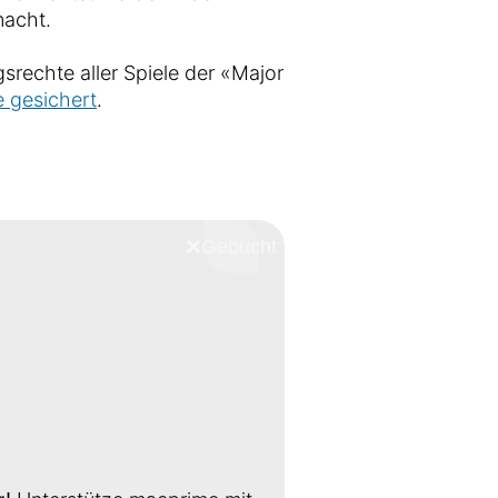
nacht.
srechte aller Spiele der «Major
e gesichert
.
❌
Schliessen