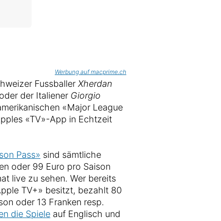
Werbung auf macprime.ch
chweizer Fussballer
Xherdan
der der Italiener
Giorgio
amerikanischen «Major League
pples «TV»-App in Echtzeit
ason Pass»
sind sämtliche
ken oder 99 Euro pro Saison
at live zu sehen. Wer bereits
pple TV+» besitzt, bezahlt 80
son oder 13 Franken resp.
n die Spiele
auf Englisch und