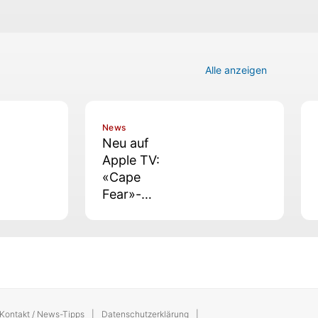
Alle anzeigen
News
Neu auf
Apple TV:
«Cape
Fear»-
Finale und
neues
Peanuts-
Special
Kontakt / News-Tipps
Datenschutzerklärung