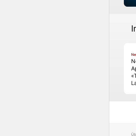
I
N
N
A
«
L
Üb