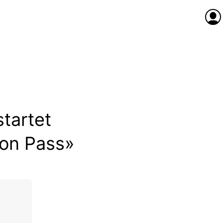
Anme
tartet
on Pass»