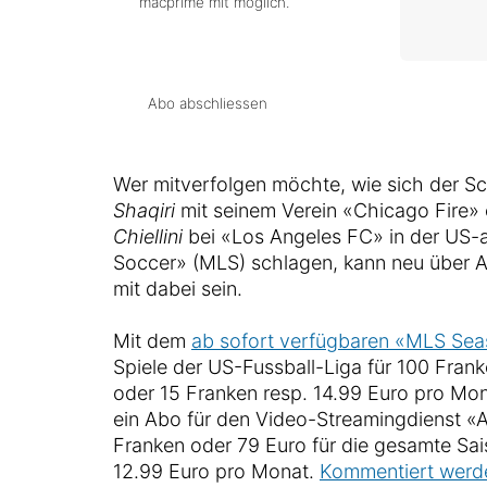
macprime mit möglich.
Abo abschliessen
Wer mitverfolgen möchte, wie sich der S
Shaqiri
mit seinem Verein «Chicago Fire» o
Chiellini
bei «Los Angeles FC» in der US-
Soccer» (MLS) schlagen, kann neu über A
mit dabei sein.
Mit dem
ab sofort verfügbaren «MLS Se
Spiele der US-Fussball-Liga für 100 Fran
oder 15 Franken resp. 14.99 Euro pro Mon
ein Abo für den Video-Streamingdienst «A
Franken oder 79 Euro für die gesamte Sai
12.99 Euro pro Monat.
Kommentiert werde