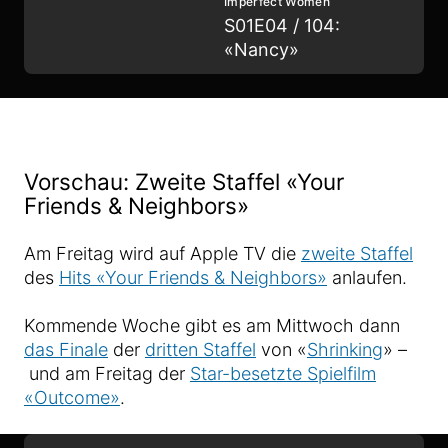
Imperfect Women
S01E04 / 104:
«Nancy»
Vorschau: Zweite Staffel «Your
Friends & Neighbors»
Am Freitag wird auf Apple TV die
zweite Staffel
des
Hits «Your Friends & Neighbors»
anlaufen.
Kommende Woche gibt es am Mittwoch dann
das Finale
der
dritten Staffel
von «
Shrinking
» –
und am Freitag der
Star-besetzte Spielfilm
«Outcome»
.