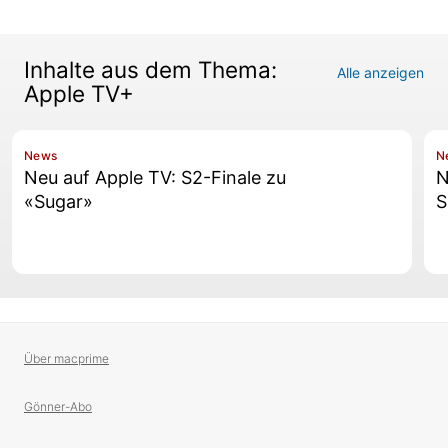
Inhalte aus dem Thema:
Alle anzeigen
Apple TV+
News
N
Neu auf Apple TV: S2-Finale zu
N
«Sugar»
S
Über macprime
Gönner-Abo