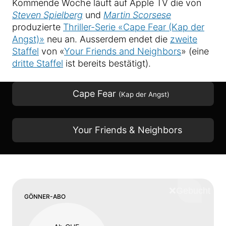
Kommende Woche läuft auf Apple TV die von
Steven Spielberg
und
Martin Scorsese
produzierte
Thriller-Serie «Cape Fear (Kap der
Angst)»
neu an. Ausserdem endet die
zweite
Staffel
von «
Your Friends and Neighbors
» (eine
dritte Staffel
ist bereits bestätigt).
Cape Fear
(Kap der Angst)
Your Friends & Neighbors
❌
Schliess
GÖNNER-ABO