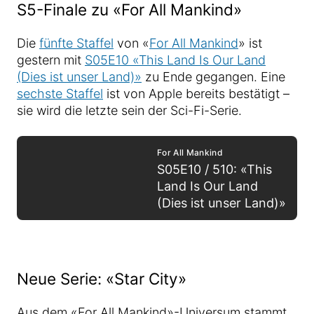
S5-Finale zu «For All Mankind»
Die
fünfte Staffel
von «
For All Mankind
» ist
gestern mit
S05E10 «This Land Is Our Land
(Dies ist unser Land)»
zu Ende gegangen. Eine
sechste Staffel
ist von Apple bereits bestätigt –
sie wird die letzte sein der Sci-Fi-Serie.
For All Mankind
S05E10 / 510: «This
Land Is Our Land
(Dies ist unser Land)»
Neue Serie: «Star City»
Aus dem «For All Mankind»-Universum stammt