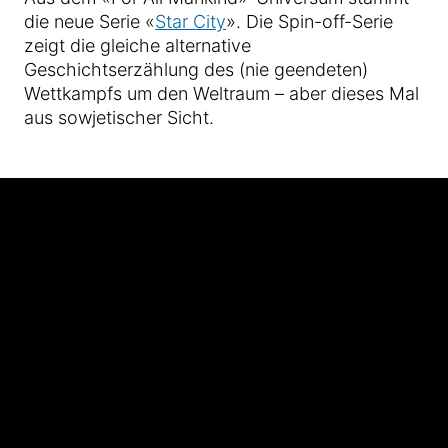
die neue Serie «
Star City
». Die Spin-off-Serie
zeigt die gleiche alternative
Geschichtserzählung des (nie geendeten)
Wettkampfs um den Weltraum – aber dieses Mal
aus sowjetischer Sicht.