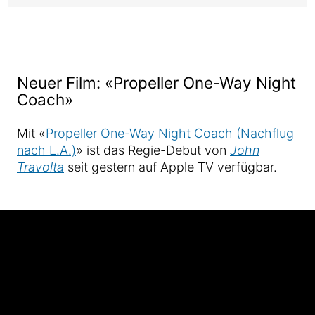
Neuer Film: «Propeller One-Way Night
Coach»
Mit «
Propeller One-Way Night Coach (Nachflug
nach L.A.)
» ist das Regie-Debut von
John
Travolta
seit gestern auf Apple TV verfügbar.