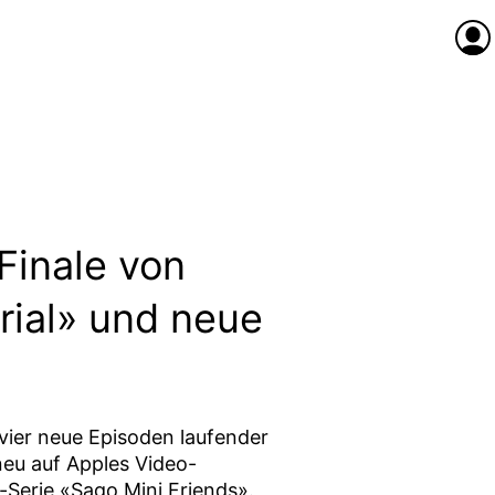
Anme
Finale von
rial» und neue
vier neue Episoden laufender
neu auf Apples Video-
-Serie «Sago Mini Friends».