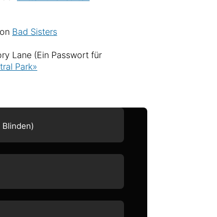
von
Bad Sisters
y Lane (Ein Passwort für
tral Park»
 Blinden)