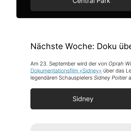
Central Park
Nächste Woche: Doku über
Am 23. September wird der von
Oprah Wi
Dokumentationsfilm «Sidney»
über das Le
legendären Schauspielers
Sidney Poitier
a
Sidney