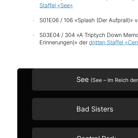
Staffel «See»
S01E06 / 106 «Splash (Der Aufprall)» 
S03E04 / 304 «A Triptych Down Memor
Erinnerungen)» der
dritten Staffel «Cen
See
(See – Im Reich der
Bad Sisters