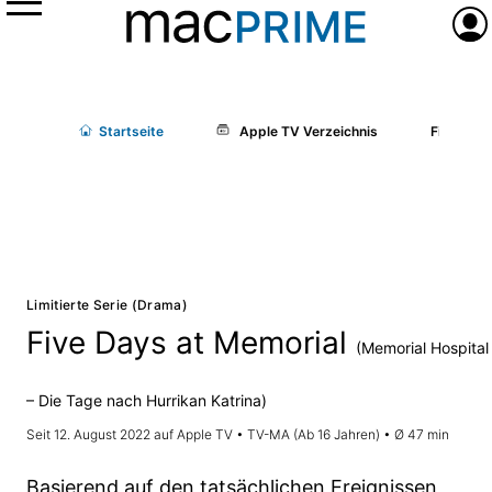
Menü
Anme
Start
seite
Apple TV Verzeichnis
Five Days
Limitierte Serie (Drama)
Five Days at Memorial
(Memorial Hospital
– Die Tage nach Hurrikan Katrina)
Seit 12. August 2022 auf Apple TV • TV-MA (Ab 16 Jahren) • Ø 47 min
Basierend auf den tatsächlichen Ereignissen