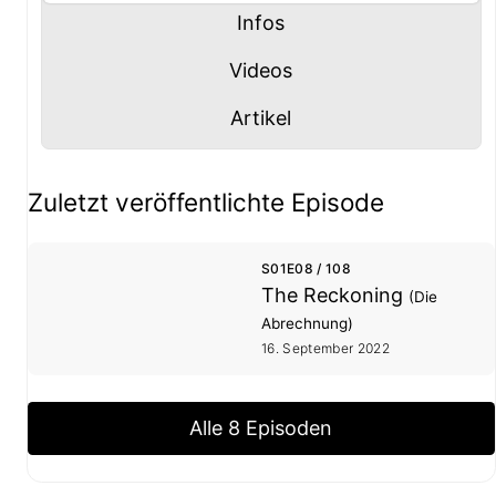
Panel mit
anzeigen
Infos
Panel mit
anzeigen
Videos
Panel mit
anzeigen
Artikel
Staffel- und Episoden-Übersicht
Zuletzt veröffentlichte Episode
S01E08 / 108
The Reckoning
(Die
Abrechnung)
16. September 2022
Alle 8 Episoden