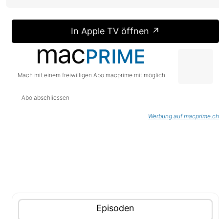
In Apple TV öffnen ↗
Mach mit einem freiwilligen Abo macprime mit möglich.
Abo abschliessen
Werbung auf macprime.ch
Tablisten-Hilfe: Benutze die Tablisten-Controls um 
Inhalte (Tabliste)
Tablisten-Controls
Panel mit
anzeigen
Episoden