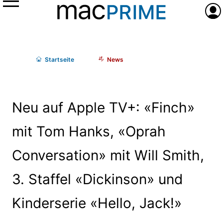
Menü
Anme
Start
seite
News
Neu auf Apple TV+: «Finch»
mit Tom Hanks, «Oprah
Conversation» mit Will Smith,
3. Staffel «Dickinson» und
Kinderserie «Hello, Jack!»