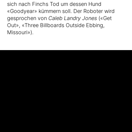
sich nach Finchs Tod um dessen Hund
«Goodyear» kümmern soll. Der Roboter wird
gesprochen von
Caleb Landry Jones
(«Get
Out», «Three Billboards Outside Ebbing,
Missouri»).