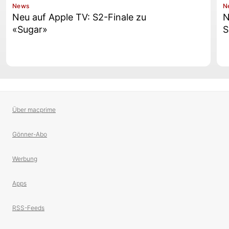
News
N
Neu auf Apple TV: S2-Finale zu
N
«Sugar»
S
Über macprime
Gönner-Abo
Werbung
Apps
RSS-Feeds