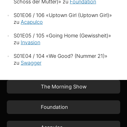
Schoss der Mutter)» zu
Foundation
S01E06 / 106 «Uptown Girl (Uptown Girl)»
zu
Acapulco
S01E05 / 105 «Going Home (Gewissheit)»
zu
Invasion
S01E04 / 104 «We Good? (Nummer 21)»
zu
Swagger
The Morning Show
Foundation