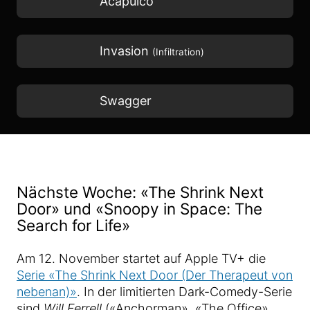
Acapulco
Invasion
(Infiltration)
Swagger
Nächste Woche: «The Shrink Next
Door» und «Snoopy in Space: The
Search for Life»
Am 12. November startet auf Apple TV+ die
Serie «The Shrink Next Door (Der Therapeut von
nebenan)»
. In der limitierten Dark-Comedy-Serie
sind
Will Ferrell
(«Anchorman», «The Office»,