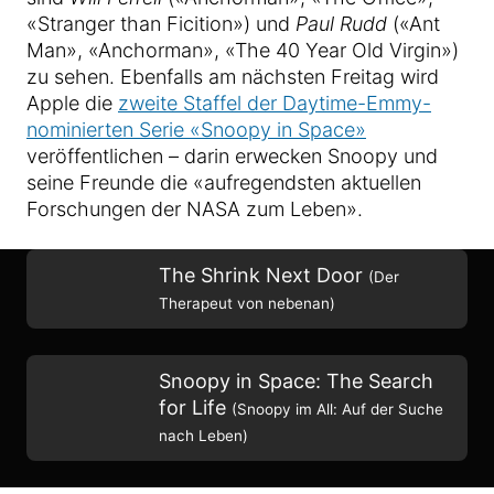
«Stranger than Ficition») und
Paul Rudd
(«Ant
Man», «Anchorman», «The 40 Year Old Virgin»)
zu sehen. Ebenfalls am nächsten Freitag wird
Apple die
zweite Staffel der Daytime-Emmy-
nominierten Serie «Snoopy in Space»
veröffentlichen – darin erwecken Snoopy und
seine Freunde die «aufregendsten aktuellen
Forschungen der NASA zum Leben».
The Shrink Next Door
(Der
Therapeut von nebenan)
Snoopy in Space: The Search
for Life
(Snoopy im All: Auf der Suche
nach Leben)