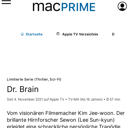
Menü
Anme
Start
seite
Apple TV Verzeichnis
Dr. Brain
Limitierte Serie (Thriller, Sci-Fi)
Dr. Brain
Seit 4. November 2021 auf Apple TV • TV-MA (Ab 16 Jahren) • Ø 57 min
Vom visionären Filmemacher Kim Jee-woon. Der
brillante Hirnforscher Sewon (Lee Sun-kyun)
erleidet eine schreckliche persönliche Tragödie.