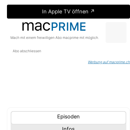
In Apple TV öffnen ↗
Mach mit einem freiwilligen Abo macprime mit möglich.
Abo abschliessen
Werbung auf macprime.ch
Tablisten-Hilfe: Benutze die Tablisten-Controls um 
Inhalte (Tabliste)
Tablisten-Controls
Panel mit
anzeigen
Episoden
Panel mit
anzeigen
Infos