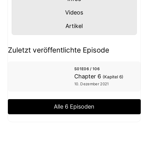
Panel mit
anzeigen
Videos
Panel mit
anzeigen
Artikel
Staffel- und Episoden-Übersicht
Zuletzt veröffentlichte Episode
S01E06 / 106
Chapter 6
(Kapitel 6)
10. Dezember 2021
Alle 6 Episoden