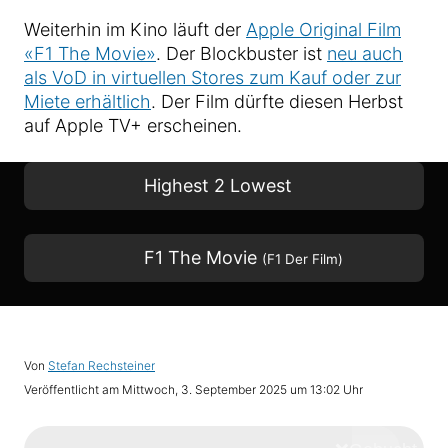
Weiterhin im Kino läuft der
Apple Original Film
«F1 The Movie»
. Der Blockbuster ist
neu auch
als VoD in virtuellen Stores zum Kauf oder zur
Miete erhältlich
. Der Film dürfte diesen Herbst
auf Apple TV+ erscheinen.
Highest 2 Lowest
F1 The Movie
(F1 Der Film)
Von
Stefan Rechsteiner
Veröffentlicht am
Mittwoch, 3. September 2025 um 13:02 Uhr