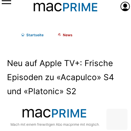
Menü
Anme
Start
seite
News
Neu auf Apple TV+: Frische
Episoden zu «Acapulco» S4
und «Platonic» S2
Mach mit einem freiwilligen Abo macprime mit möglich.