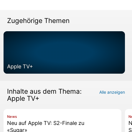
Zugehörige Themen
Apple TV+
Inhalte aus dem Thema:
Alle anzeigen
Apple TV+
News
N
Neu auf Apple TV: S2-Finale zu
N
«Sugar»
S