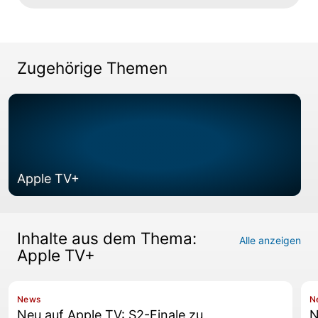
Zugehörige Themen
Apple TV+
Inhalte aus dem Thema:
Alle anzeigen
Apple TV+
News
N
Neu auf Apple TV: S2-Finale zu
N