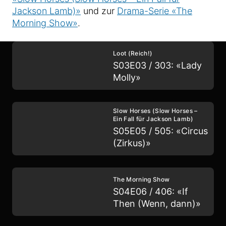
Jackson Lamb)»
und zur
Drama-Serie «The
Morning Show»
.
Loot (Reich!)
S03E03 / 303: «Lady
Molly»
Slow Horses (Slow Horses –
Ein Fall für Jackson Lamb)
S05E05 / 505: «Circus
(Zirkus)»
The Morning Show
S04E06 / 406: «If
Then (Wenn, dann)»