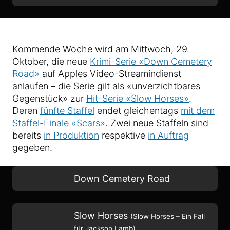
Kommende Woche wird am Mittwoch, 29.
Oktober, die neue
Krimi-Serie «Down Cemetery
Road»
auf Apples Video-Streamindienst
anlaufen – die Serie gilt als «unverzichtbares
Gegenstück» zur
Hit-Serie «Slow Horses»
.
Deren
fünfte Staffel
endet gleichentags
mit dem
Staffel-Finale «Scars»
. Zwei neue Staffeln sind
bereits
in Produktion
respektive
in Auftrag
gegeben.
Down Cemetery Road
Slow Horses
(Slow Horses – Ein Fall
für Jackson Lamb)