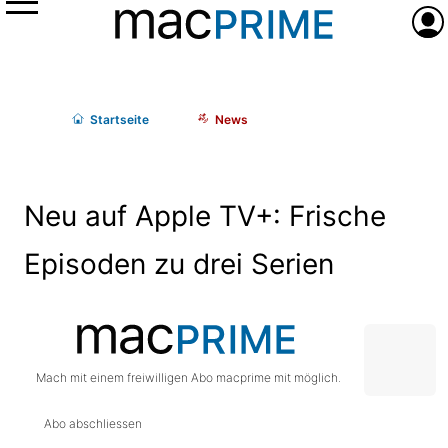
Menü
Anme
Start
seite
News
Neu auf Apple TV+: Frische
Episoden zu drei Serien
Mach mit einem freiwilligen Abo macprime mit möglich.
Abo abschliessen