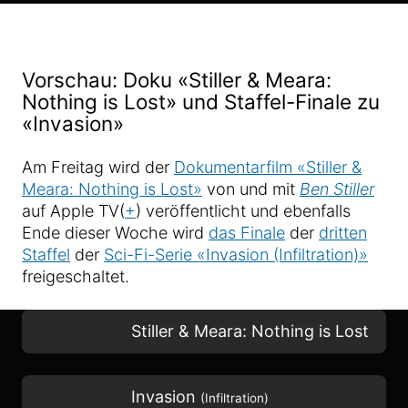
Vorschau: Doku «Stiller & Meara:
Nothing is Lost» und Staffel-Finale zu
«Invasion»
Am Freitag wird der
Dokumentarfilm «Stiller &
Meara: Nothing is Lost»
von und mit
Ben Stiller
auf Apple TV(
+
) veröffentlicht und ebenfalls
Ende dieser Woche wird
das Finale
der
dritten
Staffel
der
Sci-Fi-Serie «Invasion (Infiltration)»
freigeschaltet.
Stiller & Meara: Nothing is Lost
Invasion
(Infiltration)