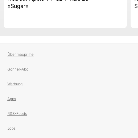
«Sugar»
S
Über macprime
Gönner-Abo
Werbung
Apps
RSS-Feeds
Jobs