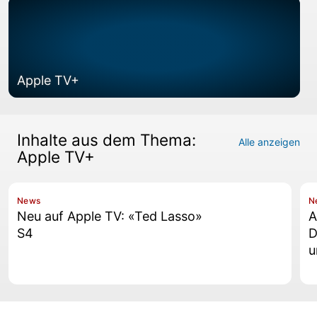
Apple TV+
Inhalte aus dem Thema:
Alle anzeigen
Apple TV+
News
N
Neu auf Apple TV: «Ted Lasso»
A
S4
D
u