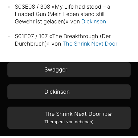
S03E08 / 308 «My Life had stood – a
Loaded Gun (Mein Leben stand still –
Gewehr ist geladen)» von
Dickinson
S01E07 / 107 «The Breakthrough (Der
Durchbruch)» von
The Shrink Next Door
Swagger
Dickinson
The Shrink Next Door
(Der
Therapeut von nebenan)