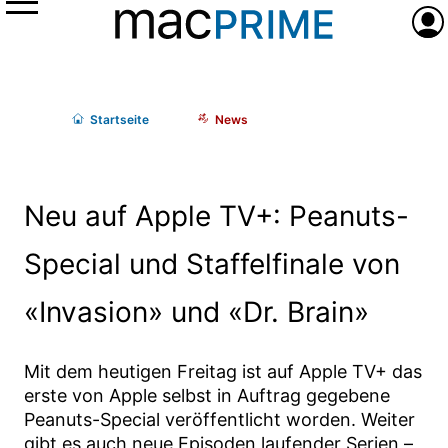
Menü
Anme
Start
seite
News
Neu auf Apple TV+: Peanuts-
Special und Staffelfinale von
«Invasion» und «Dr. Brain»
Mit dem heutigen Freitag ist auf Apple TV+ das
erste von Apple selbst in Auftrag gegebene
Peanuts-Special veröffentlicht worden. Weiter
gibt es auch neue Episoden laufender Serien –