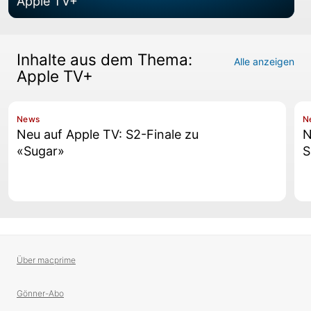
Apple TV+
Inhalte aus dem Thema:
Alle anzeigen
Apple TV+
News
N
Neu auf Apple TV: S2-Finale zu
N
«Sugar»
S
Über macprime
Gönner-Abo