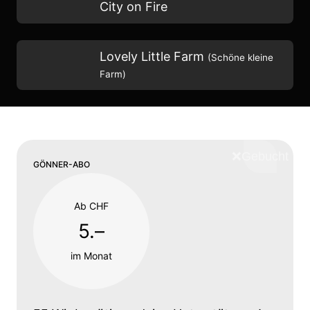
City on Fire
Lovely Little Farm
(Schöne kleine
Farm)
❌
Schliess
GÖNNER-ABO
Ab CHF
5.–
im Monat