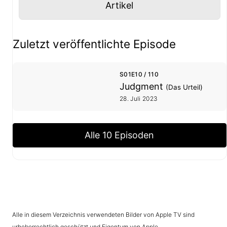
Panel mit
anzeigen
Artikel
Staffel- und Episoden-Übersicht
Zuletzt veröffentlichte Episode
S01E10 / 110
Judgment
(Das Urteil)
28. Juli 2023
Alle 10 Episoden
Alle in diesem Verzeichnis verwendeten Bilder von Apple TV sind
urheberrechtlich geschützt und Eigentum von Apple.