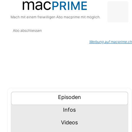
Mach mit einem freiwilligen Abo macprime mit möglich.
Abo abschliessen
Werbung auf macprime.ch
Tablisten-Hilfe: Benutze die Tablisten-Controls um 
Inhalte (Tabliste)
Tablisten-Controls
Panel mit
anzeigen
Episoden
Panel mit
anzeigen
Infos
Panel mit
anzeigen
Videos