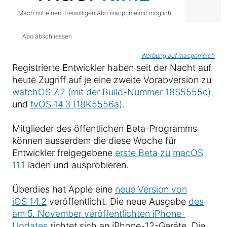
Mach mit einem freiwilligen Abo macprime mit möglich.
Abo abschliessen
Werbung auf macprime.ch
Registrierte Entwickler haben seit der Nacht auf
heute Zugriff auf je eine zweite Vorabversion zu
watchOS 7.2 (mit der Build-Nummer 18S5555c)
und
tvOS 14.3 (18K5556a)
.
Mitglieder des öffentlichen Beta-Programms
können ausserdem die diese Woche für
Entwickler freigegebene
erste Beta zu macOS
11.1
laden und ausprobieren.
Überdies hat Apple eine
neue Version von
iOS 14.2
veröffentlicht. Die neue Ausgabe
des
am 5. November veröffentlichten iPhone-
Updates
richtet sich an iPhone-12-Geräte. Die