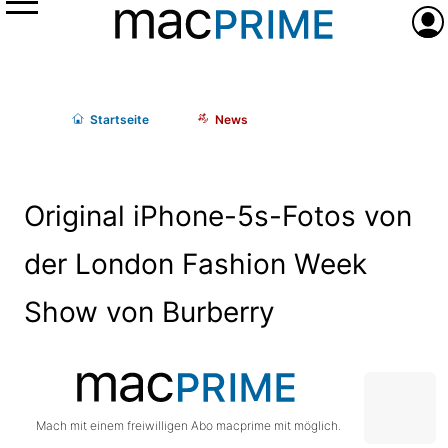
Menü
Anme
Start
seite
News
Original iPhone-5s-Fotos von
der London Fashion Week
Show von Burberry
Mach mit einem freiwilligen Abo macprime mit möglich.