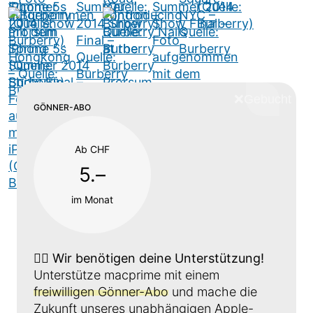
❌
Schliess
GÖNNER-ABO
Ab CHF
5.–
im Monat
👉🏼
Wir benötigen deine Unterstützung!
Unterstütze macprime mit einem
freiwilligen Gönner-Abo
und mache die
Zukunft unseres unabhängigen Apple-