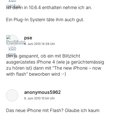
Ist dann in 10.6.4 enthalten nehme ich an.
Ein Plug-In System täte ihm auch gut.
Kommentar von
pse
6. Juni 2010 14:39 Uhr
Bin ja gespannt, ob ein mit Blitzlicht
ausgerüstetes iPhone 4 (wie ja gerüchtemässig
zu hören ist) dann mit “The new iPhone – now
with flash” beworben wird :-)
Kommentar von
anonymous5962
6. Juni 2010 15:54 Uhr
Das neue iPhone mit Flash? Glaube ich kaum