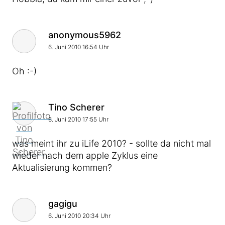
Kommentar von
anonymous5962
6. Juni 2010 16:54 Uhr
Oh :-)
Kommentar von
Tino Scherer
6. Juni 2010 17:55 Uhr
was meint ihr zu iLife 2010? - sollte da nicht mal
wieder nach dem apple Zyklus eine
Aktualisierung kommen?
Kommentar von
gagigu
6. Juni 2010 20:34 Uhr