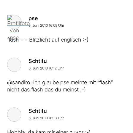
Kommentar von
pse
6. Juni 2010 16:09 Uhr
flash == Blitzlicht auf englisch :-)
Kommentar von
Schtifu
6. Juni 2010 16:12 Uhr
@sandiro: ich glaube pse meinte mit “flash”
nicht das flash das du meinst ;-)
Kommentar von
Schtifu
6. Juni 2010 16:13 Uhr
Hobbla, da kam mir einer zuvor ;-)