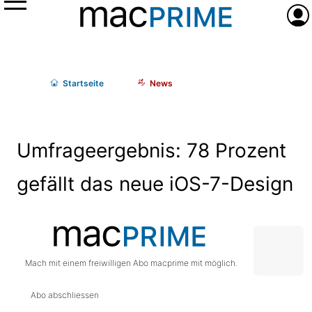
Menü
Anme
Start
seite
News
Umfrageergebnis: 78 Prozent
gefällt das neue iOS-7-Design
Mach mit einem freiwilligen Abo macprime mit möglich.
Abo abschliessen