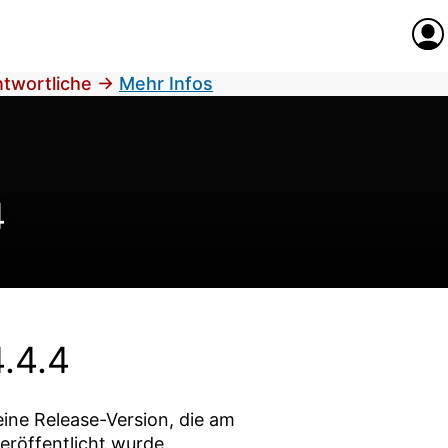
Anme
antwortliche
→
Mehr Infos
4
.4.4
eine Release-Version, die am
eröffentlicht wurde.