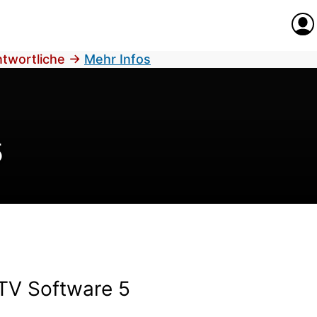
Anme
antwortliche
→
Mehr Infos
5
 TV Software 5