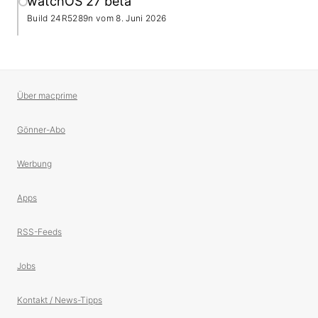
watchOS 27 beta
Build 24R5289n vom
8. Juni 2026
Über macprime
Gönner-Abo
Werbung
Apps
RSS-Feeds
Jobs
Kontakt / News-Tipps