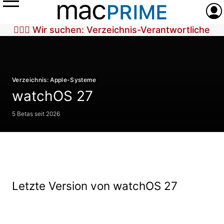
Menü
Anme
🕵🏼‍♀️ Wir suchen: Verzeichnis-Verantwortliche
Verzeichnis: Apple-Systeme
watchOS 27
5 Betas seit 2026
Letzte Version von watchOS 27