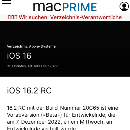
Menü
Anme
🕵🏼‍♀️ Wir suchen: Verzeichnis-Verantwortliche
Verzeichnis: Apple-Systeme
iOS 16
36 Updates, 49 Betas seit 2022
iOS 16.2 RC
16.2 RC
mit der Build-Nummer
20C65
ist eine
Vorabversion («Beta») für Entwickelnde, die
am
7. Dezember 2022
, einem Mittwoch, an
Entwickelnde verteilt wurde.