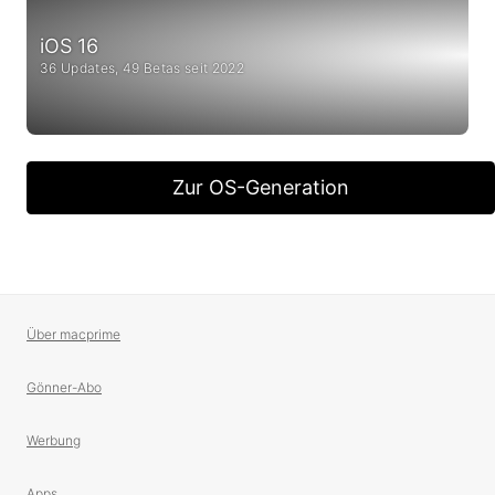
iOS 16
36 Updates, 49 Betas seit 2022
Zur OS-Generation
Über macprime
Gönner-Abo
Werbung
Apps