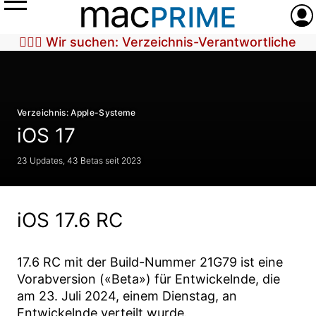
Menü
Anme
🕵🏼‍♀️ Wir suchen: Verzeichnis-Verantwortliche
Verzeichnis: Apple-Systeme
iOS 17
23 Updates, 43 Betas seit 2023
iOS 17.6 RC
17.6 RC
mit der Build-Nummer
21G79
ist eine
Vorabversion («Beta») für Entwickelnde, die
am
23. Juli 2024
, einem Dienstag, an
Entwickelnde verteilt wurde.