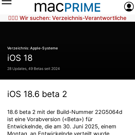
Menü
Anme
🕵🏼‍♀️ Wir suchen: Verzeichnis-Verantwortliche
Verzeichnis: Apple-Systeme
iOS 18
28 Updates, 49 Betas seit 2024
iOS 18.6 beta 2
18.6 beta 2
mit der Build-Nummer
22G5064d
ist eine Vorabversion («Beta») für
Entwickelnde, die am
30. Juni 2025
, einem
Montag, an Entwickelnde verteilt wurde.