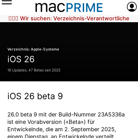
Menü
Anme
🕵🏼‍♀️ Wir suchen: Verzeichnis-Verantwortliche
Verzeichnis: Apple-Systeme
iOS 26
16 Updates, 47 Betas seit 2025
iOS 26 beta 9
26.0 beta 9
mit der Build-Nummer
23A5336a
ist eine Vorabversion («Beta») für
Entwickelnde, die am
2. September 2025
,
einem Dienstag, an Entwickelnde verteilt