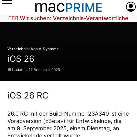
Menü
Anme
🕵🏼‍♀️ Wir suchen: Verzeichnis-Verantwortliche
Verzeichnis: Apple-Systeme
iOS 26
16 Updates, 47 Betas seit 2025
iOS 26 RC
26.0 RC
mit der Build-Nummer
23A340
ist eine
Vorabversion («Beta») für Entwickelnde, die
am
9. September 2025
, einem Dienstag, an
Entwickelnde verteilt wurde.