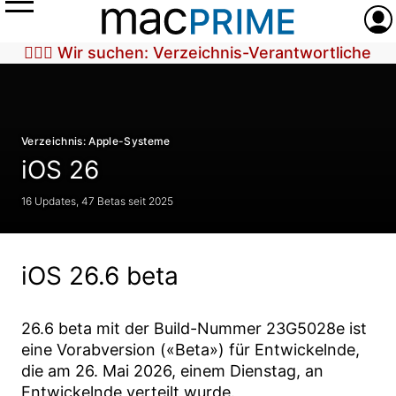
Menü
Anme
🕵🏼‍♀️ Wir suchen: Verzeichnis-Verantwortliche
Verzeichnis: Apple-Systeme
iOS 26
16 Updates, 47 Betas seit 2025
iOS 26.6 beta
26.6 beta
mit der Build-Nummer
23G5028e
ist
eine Vorabversion («Beta») für Entwickelnde,
die am
26. Mai 2026
, einem Dienstag, an
Entwickelnde verteilt wurde.