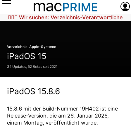
Menü
Anme
🕵🏼‍♀️ Wir suchen: Verzeichnis-Verantwortliche
Verzeichnis: Apple-Systeme
iPadOS 15
32 Updates, 52 Betas seit 2021
iPadOS 15.8.6
15.8.6
mit der Build-Nummer
19H402
ist eine
Release-Version, die am
26. Januar 2026
,
einem Montag, veröffentlicht wurde.