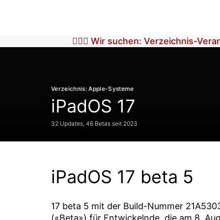
🕵🏼‍♀️ Wir suchen: Verzeichnis-Ver
Verzeichnis: Apple-Systeme
iPadOS 17
32 Updates, 46 Betas seit 2023
iPadOS 17 beta 5
17 beta 5
mit der Build-Nummer
21A530
(«Beta») für Entwickelnde, die am
8. Au