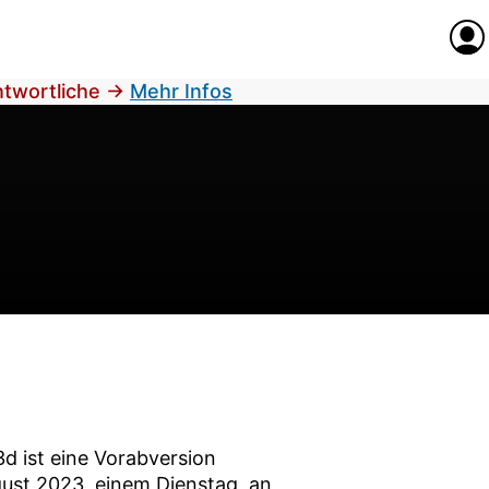
Anme
antwortliche
→
Mehr Infos
3d
ist eine Vorabversion
gust 2023
, einem Dienstag, an