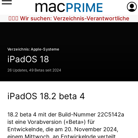
Menü
Anme
🕵🏼‍♀️ Wir suchen: Verzeichnis-Verantwortliche
Verzeichnis: Apple-Systeme
iPadOS 18
26 Updates, 49 Betas seit 2024
iPadOS 18.2 beta 4
18.2 beta 4
mit der Build-Nummer
22C5142a
ist eine Vorabversion («Beta») für
Entwickelnde, die am
20. November 2024
,
einem Mittwoch, an Entwickelnde verteilt