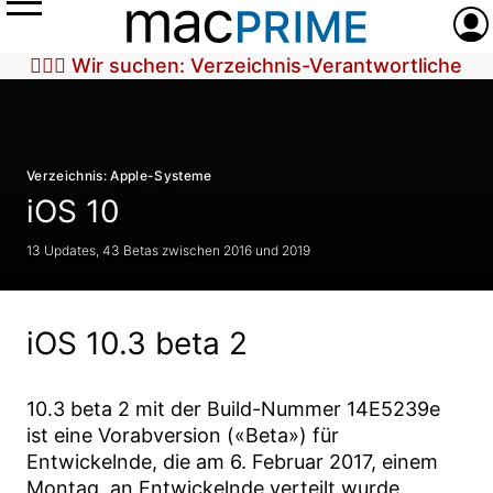
Menü
Anme
🕵🏼‍♀️ Wir suchen: Verzeichnis-Verantwortliche
Verzeichnis: Apple-Systeme
iOS 10
13 Updates, 43 Betas zwischen 2016 und 2019
iOS 10.3 beta 2
10.3 beta 2
mit der Build-Nummer
14E5239e
ist eine Vorabversion («Beta») für
Entwickelnde, die am
6. Februar 2017
, einem
Montag, an Entwickelnde verteilt wurde.