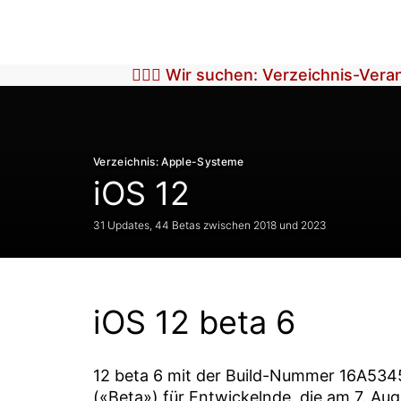
🕵🏼‍♀️ Wir suchen: Verzeichnis-Ver
Verzeichnis: Apple-Systeme
iOS 12
31 Updates, 44 Betas zwischen 2018 und 2023
iOS 12 beta 6
12 beta 6
mit der Build-Nummer
16A534
(«Beta») für Entwickelnde, die am
7. Au