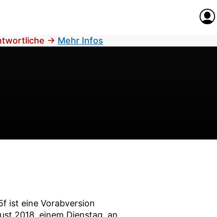
Anme
antwortliche
→
Mehr Infos
5f
ist eine Vorabversion
gust 2018
, einem Dienstag, an