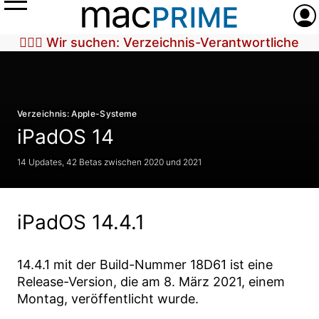
Menü
Anme
🕵🏼‍♀️ Wir suchen: Verzeichnis-Verantwortliche
Verzeichnis: Apple-Systeme
iPadOS 14
14 Updates, 42 Betas zwischen 2020 und 2021
iPadOS 14.4.1
14.4.1
mit der Build-Nummer
18D61
ist eine
Release-Version, die am
8. März 2021
, einem
Montag, veröffentlicht wurde.