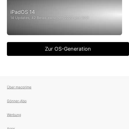
iPadOS 14
14 Updates, 42 Betas zwischen 2020 und 2021
Zur OS-Generation
Über macprime
Gönner-Abo
Werbung
Apps