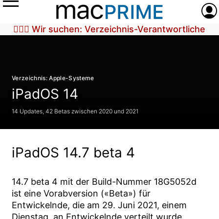
Menü
Anme
🕵🏼‍♀️ Wir suchen: Verzeichnis-Verantwortliche
Verzeichnis: Apple-Systeme
iPadOS 14
14 Updates, 42 Betas zwischen 2020 und 2021
iPadOS 14.7 beta 4
14.7 beta 4
mit der Build-Nummer
18G5052d
ist eine Vorabversion («Beta») für
Entwickelnde, die am
29. Juni 2021
, einem
Dienstag, an Entwickelnde verteilt wurde.