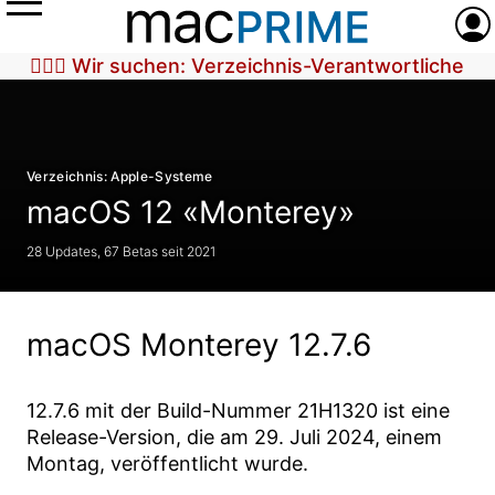
Menü
Anme
🕵🏼‍♀️ Wir suchen: Verzeichnis-Verantwortliche
Verzeichnis: Apple-Systeme
macOS 12 «Monterey»
28 Updates, 67 Betas seit 2021
macOS Monterey 12.7.6
12.7.6
mit der Build-Nummer
21H1320
ist eine
Release-Version, die am
29. Juli 2024
, einem
Montag, veröffentlicht wurde.