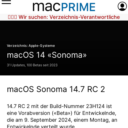
Menü
Anme
🕵🏼‍♀️ Wir suchen: Verzeichnis-Verantwortliche
Verzeichnis: Apple-Systeme
macOS 14 «Sonoma»
31 Updates, 100 Betas seit 2023
macOS Sonoma 14.7 RC 2
14.7 RC 2
mit der Build-Nummer
23H124
ist
eine Vorabversion («Beta») für Entwickelnde,
die am
9. September 2024
, einem Montag, an
Entwickelnde verteilt wurde.