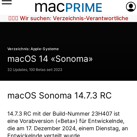
Menü
Anme
🕵🏼‍♀️ Wir suchen: Verzeichnis-Verantwortliche
Verzeichnis: Apple-Systeme
macOS 14 «Sonoma»
32 Updates, 100 Betas seit 2023
macOS Sonoma 14.7.3 RC
14.7.3 RC
mit der Build-Nummer
23H407
ist
eine Vorabversion («Beta») für Entwickelnde,
die am
17. Dezember 2024
, einem Dienstag, an
Entwickelnde verteilt wurde.