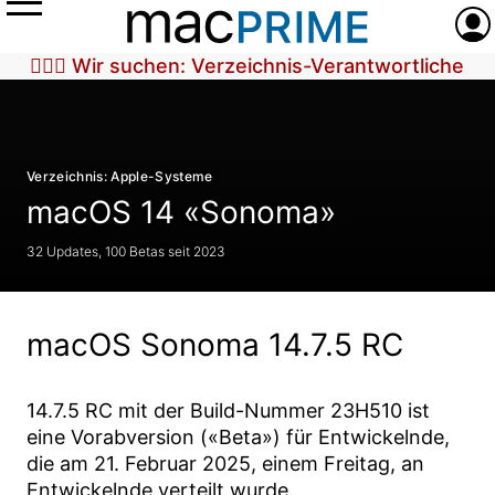
Menü
Anme
🕵🏼‍♀️ Wir suchen: Verzeichnis-Verantwortliche
Verzeichnis: Apple-Systeme
macOS 14 «Sonoma»
32 Updates, 100 Betas seit 2023
macOS Sonoma 14.7.5 RC
14.7.5 RC
mit der Build-Nummer
23H510
ist
eine Vorabversion («Beta») für Entwickelnde,
die am
21. Februar 2025
, einem Freitag, an
Entwickelnde verteilt wurde.