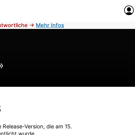
Anme
antwortliche
→
Mehr Infos
»
8
e Release-Version, die am
15.
ntlicht wurde.