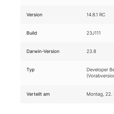
Version
14.8.1 RC
Build
23J111
Darwin-Version
23.8
Typ
Developer B
(Vorabversio
Verteilt am
Montag,
22.