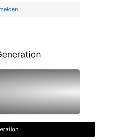
 melden
Generation
eration