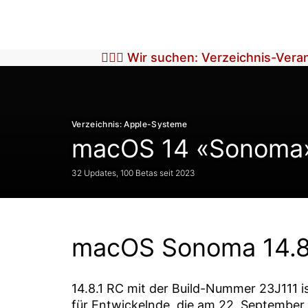
🕵🏼‍♀️ Wir suchen: Verzeichnis-Ver
Verzeichnis: Apple-Systeme
macOS 14 «Sonoma
32 Updates, 100 Betas seit 2023
macOS Sonoma 14.8
14.8.1 RC
mit der Build-Nummer
23J111
i
für Entwickelnde, die am
22. September