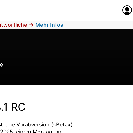
Anme
antwortliche
→
Mehr Infos
»
.1 RC
st eine Vorabversion («Beta»)
 2025
, einem Montag, an