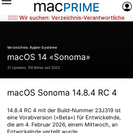
Menü
Anme
🕵🏼‍♀️ Wir suchen: Verzeichnis-Verantwortliche
Verzeichnis: Apple-Systeme
macOS 14 «Sonoma»
31 Updates, 100 Betas seit 2023
macOS Sonoma 14.8.4 RC 4
14.8.4 RC 4
mit der Build-Nummer
23J319
ist
eine Vorabversion («Beta») für Entwickelnde,
die am
4. Februar 2026
, einem Mittwoch, an
Entwickelnde verteilt wurde.