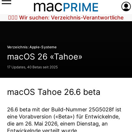
Menü
Anme
🕵🏼‍♀️ Wir suchen: Verzeichnis-Verantwortliche
Verzeichnis: Apple-Systeme
macOS 26 «Tahoe»
17 Updates, 40 Betas seit 2025
macOS Tahoe 26.6 beta
26.6 beta
mit der Build-Nummer
25G5028f
ist
eine Vorabversion («Beta») für Entwickelnde,
die am
26. Mai 2026
, einem Dienstag, an
Entwickelnde verteilt wurde.