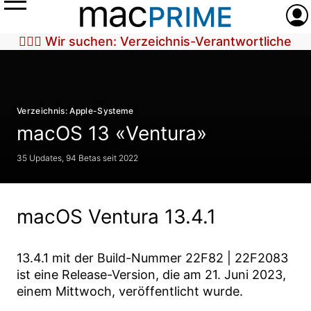
Menü
Anme
🕵🏼‍♀️ Wir suchen: Verzeichnis-Verantwortliche
Verzeichnis: Apple-Systeme
macOS 13 «Ventura»
35 Updates, 94 Betas seit 2022
macOS Ventura 13.4.1
13.4.1
mit der Build-Nummer
22F82 | 22F2083
ist eine Release-Version, die am
21. Juni 2023
,
einem Mittwoch, veröffentlicht wurde.