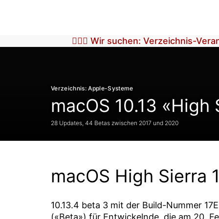
🕵🏼‍♀️ Wir suchen: Verzeichnis-Ver
Verzeichnis: Apple-Systeme
macOS 10.13 «High 
28 Updates, 44 Betas zwischen 2017 und 2020
macOS High Sierra 1
10.13.4 beta 3
mit der Build-Nummer
17E
(«Beta») für Entwickelnde, die am
20. F