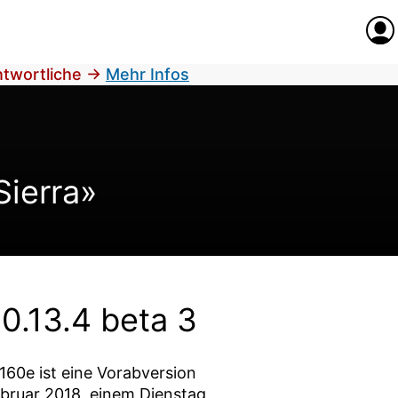
Anme
antwortliche
→
Mehr Infos
Sierra»
0.13.4 beta 3
160e
ist eine Vorabversion
ebruar 2018
, einem Dienstag,