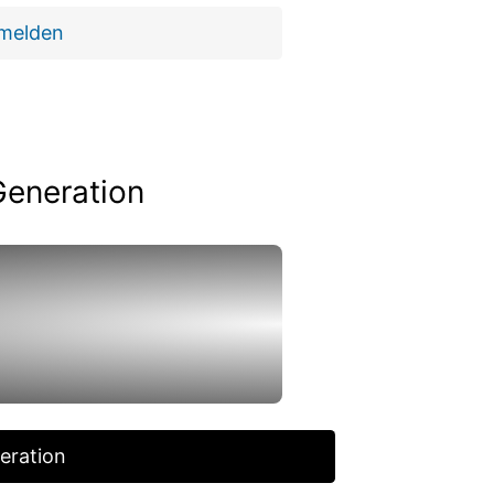
 melden
Generation
eration